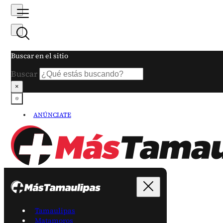
Buscar en el sitio
Buscar
×
ANÚNCIATE
Tamaulipas
Matamoros