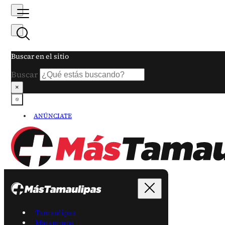
Buscar en el sitio
Buscar
×
ANÚNCIATE
Tamaulipas
Matamoros