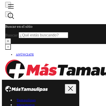
Buscar en el sitio
Buscar
×
ANÚNCIATE
Tamaulipas
Matamoros