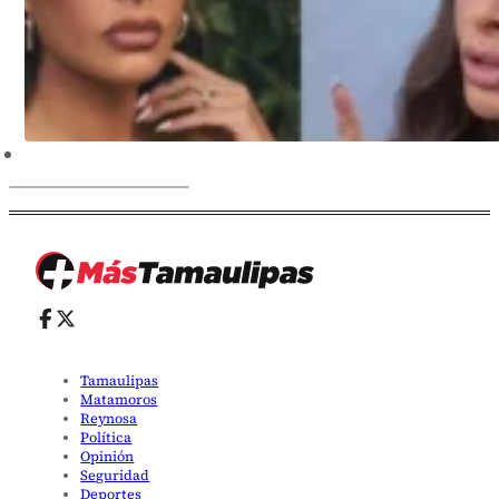
Tamaulipas
Matamoros
Reynosa
Política
Opinión
Seguridad
Deportes