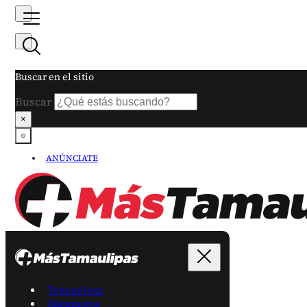
Buscar en el sitio
Buscar
×
ANÚNCIATE
Tamaulipas
Matamoros