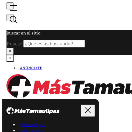
Buscar en el sitio
Buscar
×
ANÚNCIATE
Tamaulipas
Matamoros