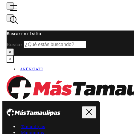
Buscar en el sitio
Buscar
×
ANÚNCIATE
Tamaulipas
Matamoros