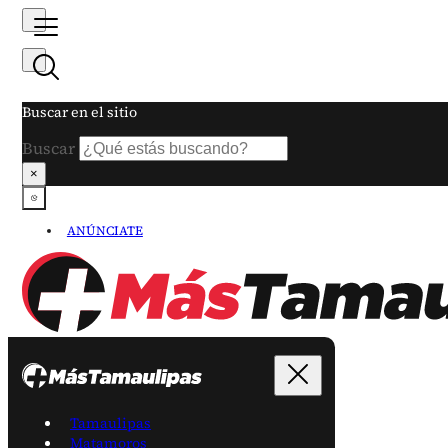
Buscar en el sitio
Buscar
×
ANÚNCIATE
Tamaulipas
Matamoros