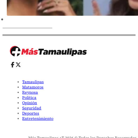
Tamaulipas
Matamoros
Reynosa
Política
Opinión
Seguridad
Deportes
Entretenimiento
Más Tamaulipas +T 2026 © Todos los Derechos Reservados. El 