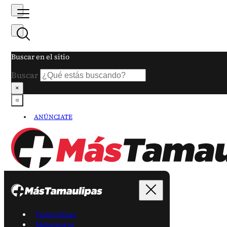
Buscar en el sitio
Buscar
×
ANÚNCIATE
Tamaulipas
Matamoros