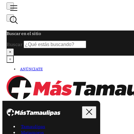
Buscar en el sitio
Buscar
×
ANÚNCIATE
Tamaulipas
Matamoros