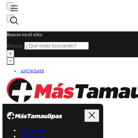
Buscar en el sitio
Buscar
×
ANÚNCIATE
Tamaulipas
Matamoros