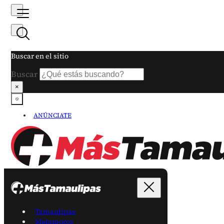
Buscar en el sitio
Buscar
×
ANÚNCIATE
Tamaulipas
Matamoros