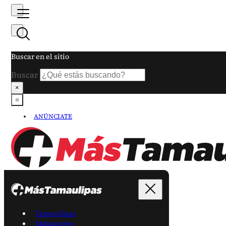
Buscar en el sitio
Buscar
×
ANÚNCIATE
Tamaulipas
Matamoros