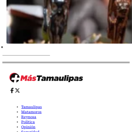
Tamaulipas
Matamoros
Reynosa
Política
Opinión
Seguridad