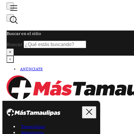
Buscar en el sitio
Buscar
×
ANÚNCIATE
Tamaulipas
Matamoros