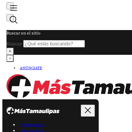
Buscar en el sitio
Buscar
×
ANÚNCIATE
Tamaulipas
Matamoros