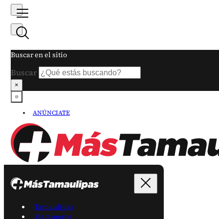
Buscar en el sitio
Buscar
×
ANÚNCIATE
Tamaulipas
Matamoros