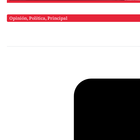
Opinión
,
Política
,
Principal