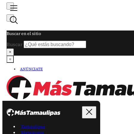
Buscar en el sitio
Buscar
×
ANÚNCIATE
Tamaulipas
Matamoros