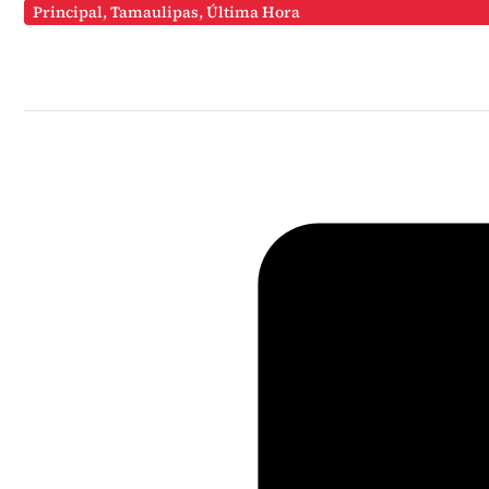
Principal
,
Tamaulipas
,
Última Hora