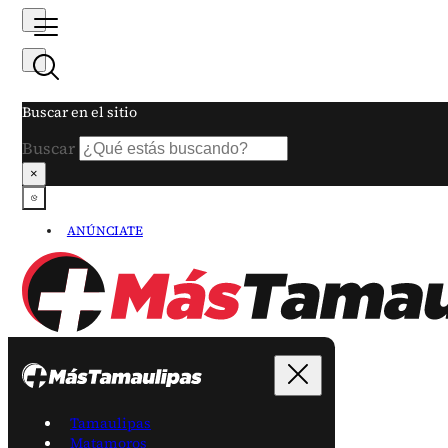
Buscar en el sitio
Buscar
×
ANÚNCIATE
Tamaulipas
Matamoros