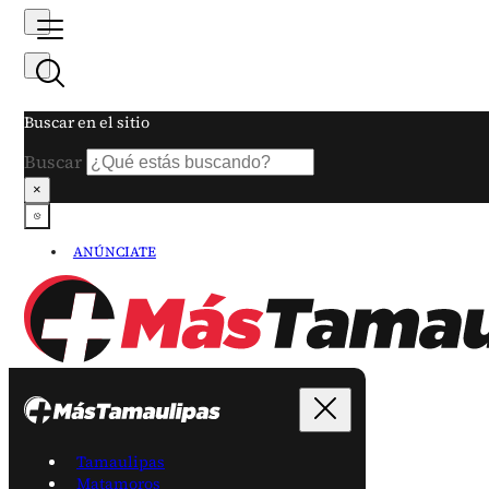
Buscar en el sitio
Buscar
×
ANÚNCIATE
Tamaulipas
Matamoros