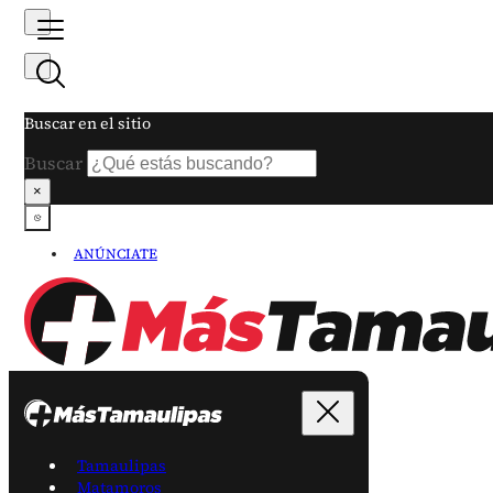
Buscar en el sitio
Buscar
×
ANÚNCIATE
Tamaulipas
Matamoros