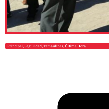
Principal
,
Seguridad
,
Tamaulipas
,
Última Hora