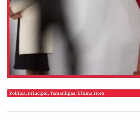
Política
,
Principal
,
Tamaulipas
,
Última Hora