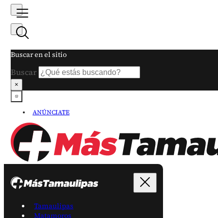
Buscar en el sitio
Buscar
×
ANÚNCIATE
Tamaulipas
Matamoros