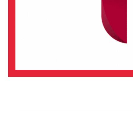
Principal
,
Tamaulipas
,
Última Hora