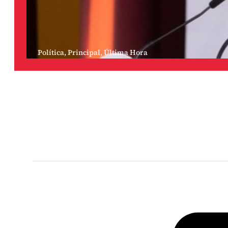
Política
,
Principal
,
Última Hora