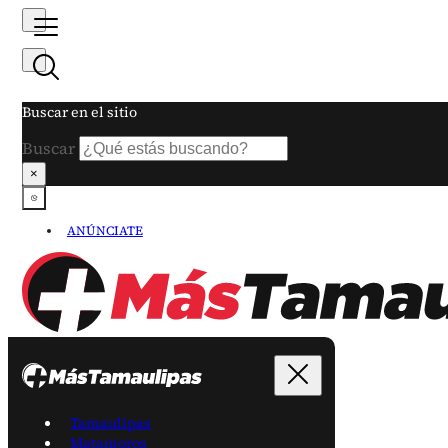
Buscar en el sitio
Buscar
×
ANÚNCIATE
Tamaulipas
Matamoros