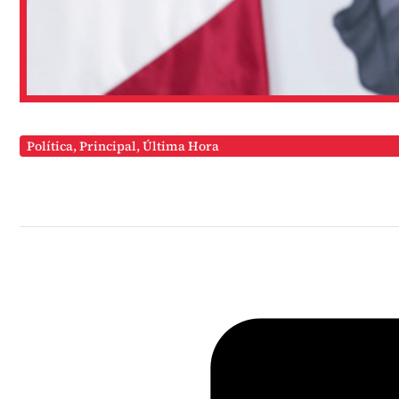
Política
,
Principal
,
Última Hora