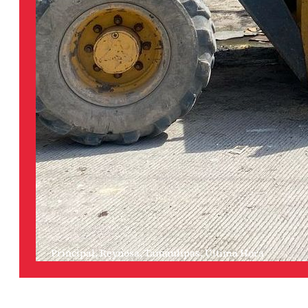
Principal
,
Reynosa
,
Tamaulipas
,
Última Hora