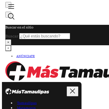
Buscar en el sitio
Buscar
×
ANÚNCIATE
Tamaulipas
Matamoros