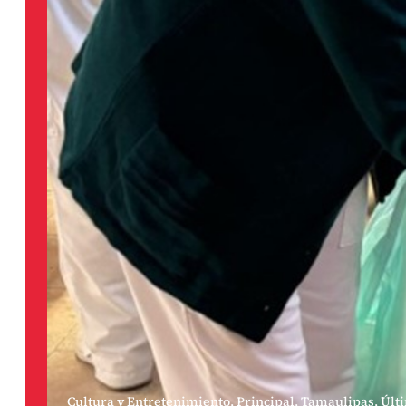
Cultura y Entretenimiento
,
Principal
,
Tamaulipas
,
Últ