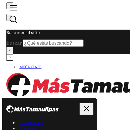
Buscar en el sitio
Buscar
×
ANÚNCIATE
Tamaulipas
Matamoros