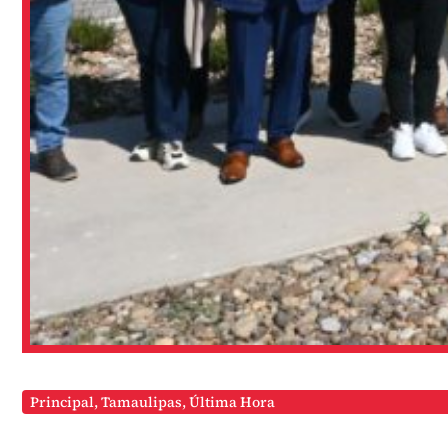
Principal
,
Tamaulipas
,
Última Hora