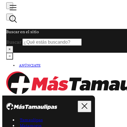
Buscar en el sitio
Buscar
×
ANÚNCIATE
Tamaulipas
Matamoros