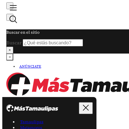
Buscar en el sitio
Buscar
×
ANÚNCIATE
Tamaulipas
Matamoros