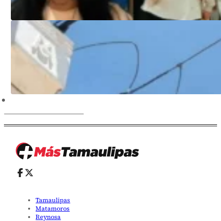
Tamaulipas
Matamoros
Reynosa