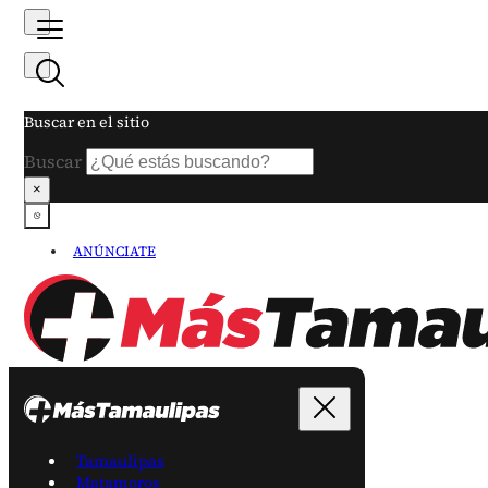
Buscar en el sitio
Buscar
×
ANÚNCIATE
Tamaulipas
Matamoros