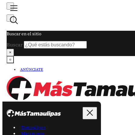
Buscar en el sitio
Buscar
×
ANÚNCIATE
Tamaulipas
Matamoros