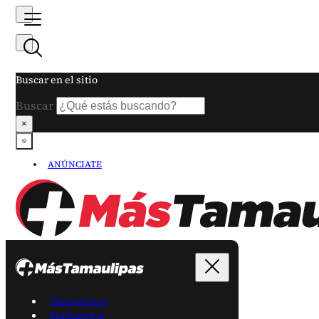
Buscar en el sitio
Buscar
×
ANÚNCIATE
Tamaulipas
Matamoros