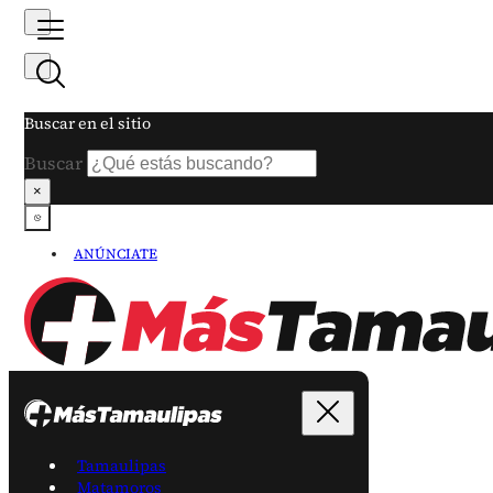
Buscar en el sitio
Buscar
×
ANÚNCIATE
Tamaulipas
Matamoros