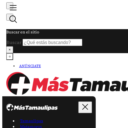
Buscar en el sitio
Buscar
×
ANÚNCIATE
Tamaulipas
Matamoros