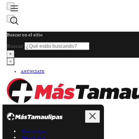
Buscar en el sitio
Buscar
×
ANÚNCIATE
Tamaulipas
Matamoros