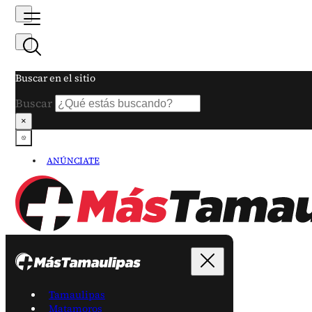
Buscar en el sitio
Buscar
×
ANÚNCIATE
Tamaulipas
Matamoros