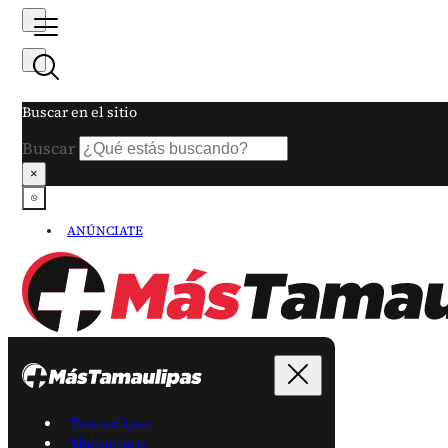
Buscar en el sitio
Buscar
×
ANÚNCIATE
Tamaulipas
Matamoros