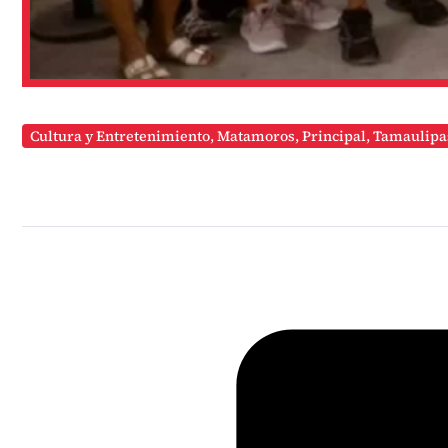
Cultura y Entretenimiento
,
Matamoros
,
Principal
,
Tamaulipa