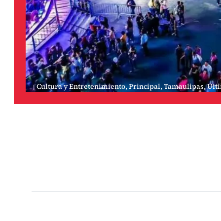
Cultura y Entretenimiento
,
Principal
,
Tamaulipas
,
Últ