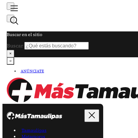
Buscar en el sitio
Buscar
×
ANÚNCIATE
Tamaulipas
Matamoros