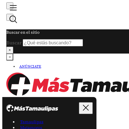
Buscar en el sitio
Buscar
×
ANÚNCIATE
Tamaulipas
Matamoros