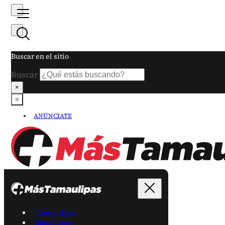
Buscar en el sitio
Buscar
×
ANÚNCIATE
Tamaulipas
Matamoros