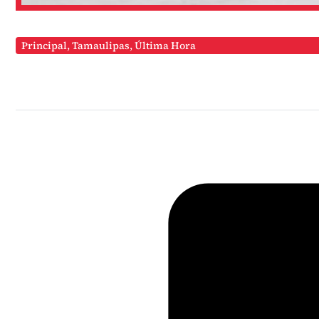
Principal
,
Tamaulipas
,
Última Hora