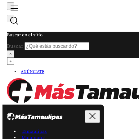
Buscar en el sitio
Buscar
×
ANÚNCIATE
Tamaulipas
Matamoros