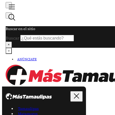
Buscar en el sitio
Buscar
×
ANÚNCIATE
Tamaulipas
Matamoros