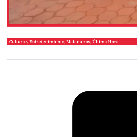
Cultura y Entretenimiento
,
Matamoros
,
Última Hora