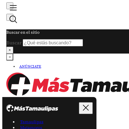
Buscar en el sitio
Buscar
×
ANÚNCIATE
Tamaulipas
Matamoros