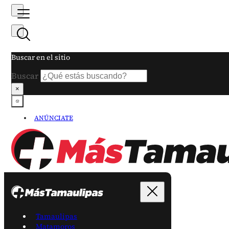
Buscar en el sitio
Buscar
×
ANÚNCIATE
Tamaulipas
Matamoros