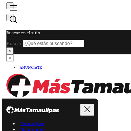
Buscar en el sitio
Buscar
×
ANÚNCIATE
Tamaulipas
Matamoros