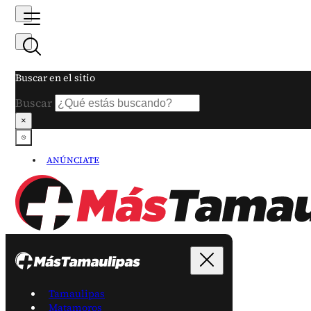
Buscar en el sitio
Buscar
×
ANÚNCIATE
Tamaulipas
Matamoros