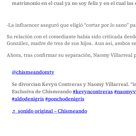
matrimonio en el cual ya no soy feliz y en el cual la
-La influencer aseguró que eligió “cortar por lo sano” p
Su relación con el comediante había sido criticada des
González, madre de tres de sus hijos. Aun así, ambos 
Ahora, tras confirmar su separación, Naomy Villarreal p
@chismeandomty
Se divorcian Kevyn Contreras y Naomy Villarreal. “in
Exclusiva de Chismeando
#kevyncontreras
#naomyvi
#aldodenigris
#ponchodenigris
♬ sonido original – Chismeando