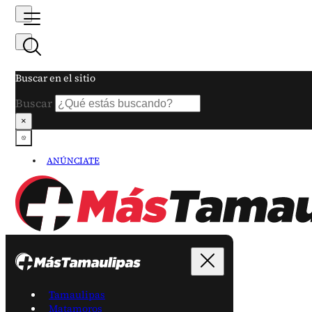
Buscar en el sitio
Buscar
×
ANÚNCIATE
Tamaulipas
Matamoros