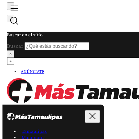
Buscar en el sitio
Buscar
×
ANÚNCIATE
Tamaulipas
Matamoros