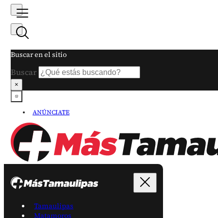
Buscar en el sitio
Buscar
×
ANÚNCIATE
Tamaulipas
Matamoros